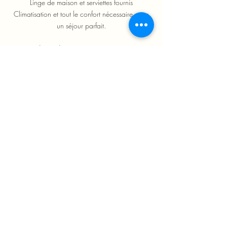
Linge de maison et serviettes fournis
Climatisation et tout le confort nécessaire pour
un séjour parfait.
2 places de stationnement privatives
🏡 Un cadre agréable et chaleureux Profitez
d'un espace de vie moderne, lumineux et
parfaitement aménagé, mêlant élégance et
confort.
📍 Emplacement idéal Située à quelques
minutes à pied de la plage de Grand Bois et à
seulement quelques minutes en voiture du front
de mer animé de Saint-Pierre.
La villa vous permet de profiter aussi bien du
calme que des nombreuses activités, restaurants
et commerces du Sud de l'île.
☀️ Que vous soyez en couple, en famille ou
entre amis, cette villa est l'endroit parfait pour